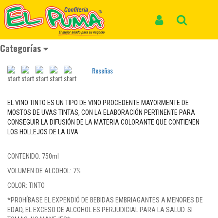
Inicio
Productos
VINO TINTO DE VERANO CARIÑOSO *750ml
VINO TINTO DE VERANO CARIÑOSO
Iniciar Sesión
Buscar
*750ml
Categorías
REF: LICORES 102
Reseñas
EL VINO TINTO ES UN TIPO DE VINO PROCEDENTE MAYORMENTE DE
MOSTOS DE UVAS TINTAS, CON LA ELABORACIÓN PERTINENTE PARA
CONSEGUIR LA DIFUSIÓN DE LA MATERIA COLORANTE QUE CONTIENEN
LOS HOLLEJOS DE LA UVA
CONTENIDO: 750ml
VOLUMEN DE ALCOHOL: 7%
COLOR: TINTO
*PROHÍBASE EL EXPENDIÓ DE BEBIDAS EMBRIAGANTES A MENORES DE
EDAD, EL EXCESO DE ALCOHOL ES PERJUDICIAL PARA LA SALUD. SI