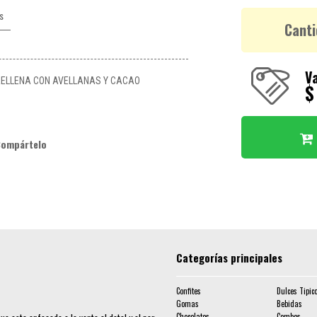
s
Canti
Va
RELLENA CON AVELLANAS Y CACAO
$
Compártelo
Categorías principales
Confites
Dulces Tipic
Gomas
Bebidas
Chocolates
Combos