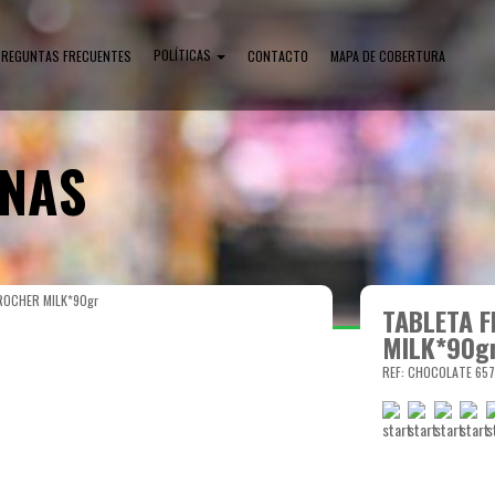
POLÍTICAS
PREGUNTAS FRECUENTES
CONTACTO
MAPA DE COBERTURA
INAS
ROCHER MILK*90gr
TABLETA 
MILK*90g
REF: CHOCOLATE 657