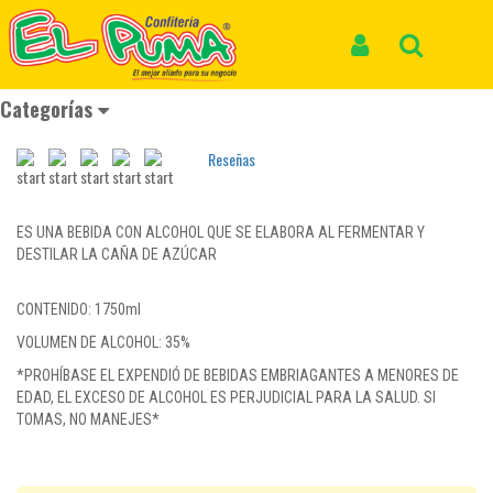
Inicio
Productos
RON VIEJO DE CALDAS TRADICIONAL *1750ml
RON VIEJO DE CALDAS TRADICIONAL
Iniciar Sesión
Buscar
*1750ml
Categorías
REF: LICORES 012
Reseñas
ES UNA BEBIDA CON ALCOHOL QUE SE ELABORA AL FERMENTAR Y
DESTILAR LA CAÑA DE AZÚCAR
CONTENIDO: 1750ml
VOLUMEN DE ALCOHOL: 35%
*PROHÍBASE EL EXPENDIÓ DE BEBIDAS EMBRIAGANTES A MENORES DE
EDAD, EL EXCESO DE ALCOHOL ES PERJUDICIAL PARA LA SALUD. SI
TOMAS, NO MANEJES*