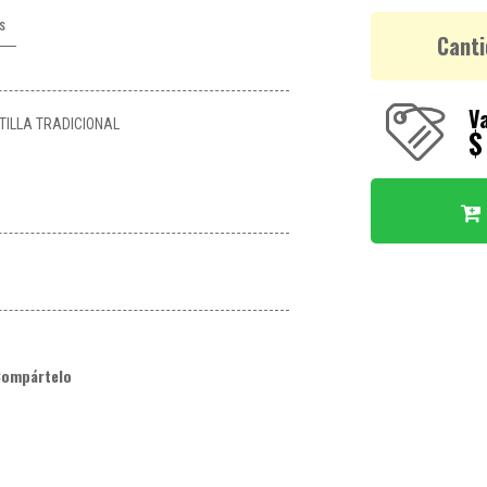
s
Canti
Va
ILLA TRADICIONAL
$
Compártelo