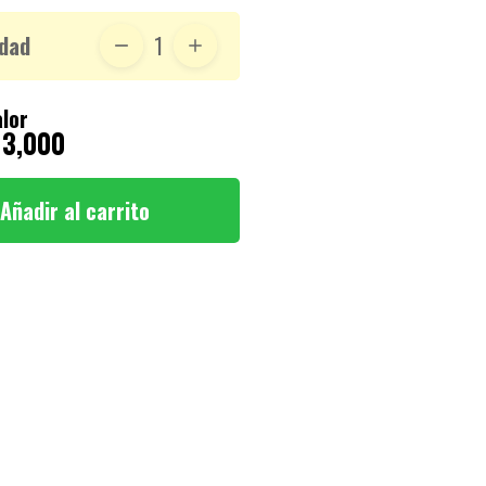
dad
1
lor
 3,000
Añadir al carrito