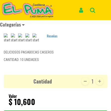
Inicio
Productos
PASABOCA CASERO PLATANO SALADO MEDIANO*10und
PASABOCA CASERO PLATANO SALADO
Iniciar Sesión
Buscar
MEDIANO*10und
Categorías
REF: PASABOCA 263
Reseñas
DELICIOSOS PASABOCAS CASEROS
CANTIDAD: 10 UNIDADES
Cantidad
1
Valor
$ 10,600