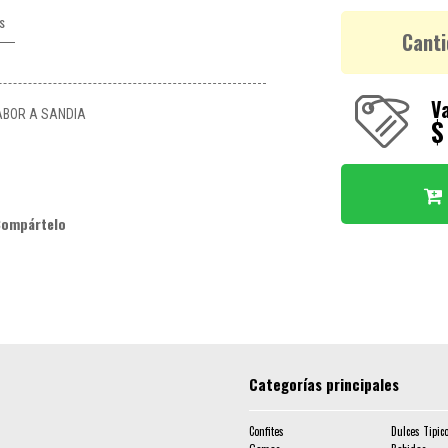
s
Canti
Va
ABOR A SANDIA
$
Compártelo
Categorías principales
Confites
Dulces Tipic