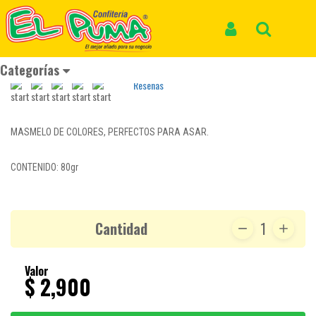
Inicio
Productos
MASMELO ITALO *80gr
MASMELO ITALO *80gr
Iniciar Sesión
Buscar
REF: MASMELO 029
Categorías
Reseñas
MASMELO DE COLORES, PERFECTOS PARA ASAR.
CONTENIDO: 80gr
Cantidad
1
Valor
$ 2,900