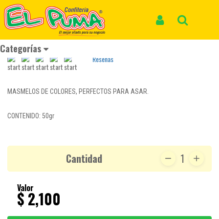
Inicio
Productos
MASMELO ITALO *50gr
MASMELO ITALO *50gr
Iniciar Sesión
Buscar
REF: MASMELO 030
Categorías
Reseñas
MASMELOS DE COLORES, PERFECTOS PARA ASAR.
CONTENIDO: 50gr
Cantidad
1
Valor
$ 2,100