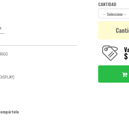
CANTIDAD
s
Canti
Va
$
TRIGO
DISPLAY)
Compártelo