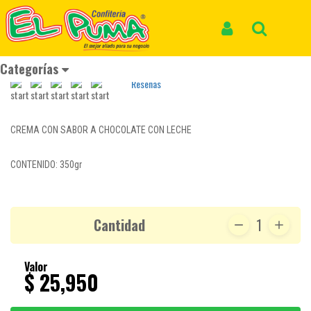
Inicio
Productos
JET CREMA TARRO *350gr
JET CREMA TARRO *350gr
Iniciar Sesión
Buscar
REF: CHOCOLATE 258
Categorías
Reseñas
CREMA CON SABOR A CHOCOLATE CON LECHE
CONTENIDO: 350gr
Cantidad
1
Valor
$ 25,950