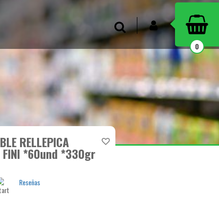
INICIAR SESIÓN
Buscar
0
BLE RELLEPICA
FINI *60und *330gr
Reseñas