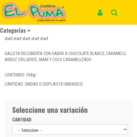
Inicio
Productos
GOL BARRA COCO *12und *46,5gr
GOL BARRA COCO *12und *46,5gr
Iniciar Sesión
Buscar
Categorías
Reseñas
GALLETA RECUBIERTA CON SABOR A CHOCOLATE BLANCO, CARAMELO,
ARROZ CRUJIENTE, MANÍ Y COCO CARAMELIZADO
CONTENIDO: 558gr
CANTIDAD: UNIDAD O DISPLAY(18 UNIDADES)
Seleccione una variación
CANTIDAD