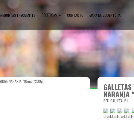
POLÍTICAS
PREGUNTAS FRECUENTES
CONTACTO
MAPA DE COBERTURA
IDGE NARANJA *10und *300gr
GALLETAS
NARANJA *
REF: GALLETA 151