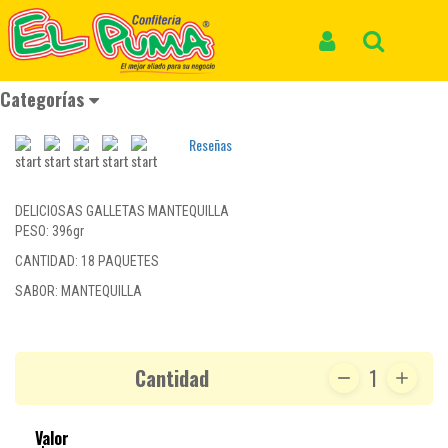
Inicio
Productos
GALLETAS MUUU MANTEQUILLA *18und *396gr
GALLETAS MUUU MANTEQUILLA *18und
Iniciar Sesión
Buscar
*396gr
Categorías
REF: GALLETA 036
Reseñas
DELICIOSAS GALLETAS MANTEQUILLA
PESO: 396gr
CANTIDAD: 18 PAQUETES
SABOR: MANTEQUILLA
Cantidad
1
Valor