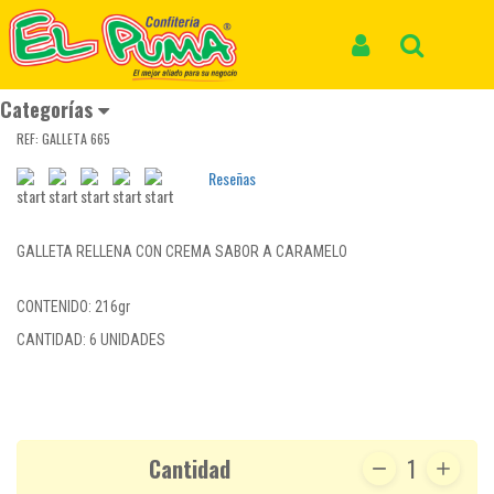
Inicio
Productos
GALLETAS DUX RELLENA SABOR A CARAMELO SALADO*6und *216gr
Iniciar Sesión
Buscar
GALLETAS DUX RELLENA SABOR A
CARAMELO SALADO*6und *216gr
Categorías
REF: GALLETA 665
Reseñas
GALLETA RELLENA CON CREMA SABOR A CARAMELO
CONTENIDO: 216gr
CANTIDAD: 6 UNIDADES
Cantidad
1