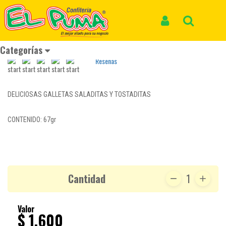
Inicio
Productos
GALLETA RITZ TUBO *67gr
GALLETA RITZ TUBO *67gr
Iniciar Sesión
Buscar
REF: GALLETA 269
Categorías
Reseñas
DELICIOSAS GALLETAS SALADITAS Y TOSTADITAS
CONTENIDO: 67gr
Cantidad
1
Valor
$ 1,600