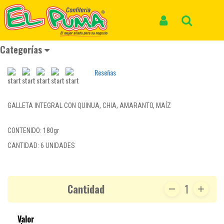
Inicio
Productos
GALLETA GRANOS ANCESTRALES *6und *180gr
GALLETA GRANOS ANCESTRALES *6und
Iniciar Sesión
Buscar
*180gr
Categorías
REF: SALUDABLE 044
Reseñas
GALLETA INTEGRAL CON QUINUA, CHIA, AMARANTO, MAÍZ
CONTENIDO: 180gr
CANTIDAD: 6 UNIDADES
Cantidad
1
Valor