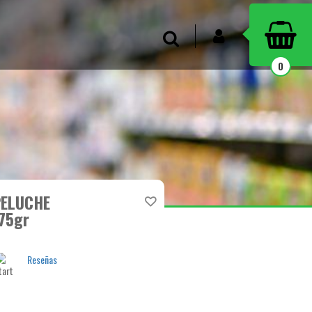
INICIAR SESIÓN
Buscar
0
PELUCHE
75gr
7
Reseñas