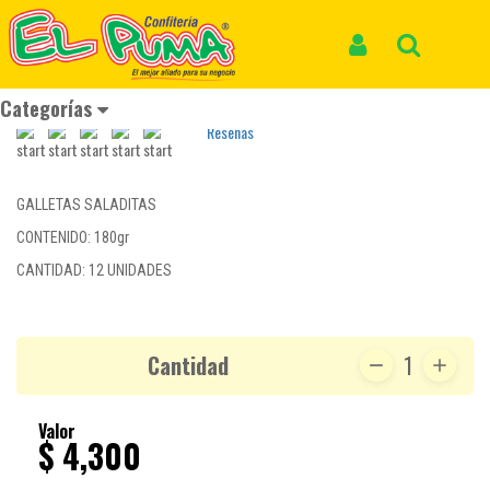
Inicio
Productos
CRAKEÑAS DIPZ*12und*180gr
CRAKEÑAS DIPZ*12und*180gr
Iniciar Sesión
Buscar
REF: GALLETA 368
Categorías
Reseñas
GALLETAS SALADITAS
CONTENIDO: 180gr
CANTIDAD: 12 UNIDADES
Cantidad
1
Valor
$ 4,300