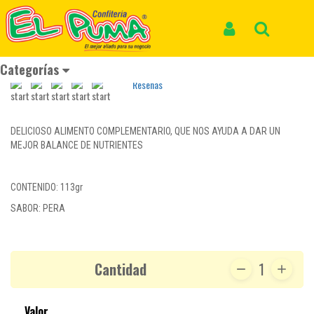
Inicio
Productos
COMPOTA HEINZ PERA *113gr
COMPOTA HEINZ PERA *113gr
Iniciar Sesión
Buscar
REF: DESPENSA 056
Categorías
Reseñas
DELICIOSO ALIMENTO COMPLEMENTARIO, QUE NOS AYUDA A DAR UN
MEJOR BALANCE DE NUTRIENTES
CONTENIDO: 113gr
SABOR: PERA
Cantidad
1
Valor