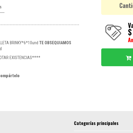
Canti
s
Va
$
A
LLETA BRINKY*6*10und
TE OBSEQUIAMOS
d
OTAR EXISTENCIAS****
Compártelo
Categorías principales