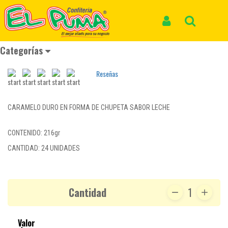
Inicio
Productos
CHUPETE PIRULITO LECHE *24und *216gr
CHUPETE PIRULITO LECHE *24und
Iniciar Sesión
Buscar
*216gr
Categorías
REF: CHUPETE 065
Reseñas
CARAMELO DURO EN FORMA DE CHUPETA SABOR LECHE
CONTENIDO: 216gr
CANTIDAD: 24 UNIDADES
Cantidad
1
Valor