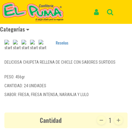
Inicio
Productos
CHUPETE BON BON BUM SURTIDO *24und *456gr
CHUPETE BON BON BUM SURTIDO
Iniciar Sesión
Buscar
*24und *456gr
Categorías
REF: CHUPETE 006
Reseñas
DELICIOSA CHUPETA RELLENA DE CHICLE CON SABORES SURTIDOS
PESO: 456gr
CANTIDAD: 24 UNIDADES
SABOR: FRESA, FRESA INTENSA, NARANJA Y LULO
Cantidad
1