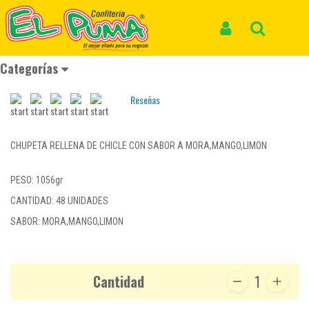
Inicio
Productos
CHUPETE BIG BOM XXL MUNDIGOL*48und *1056gr
CHUPETE BIG BOM XXL
Iniciar Sesión
Buscar
MUNDIGOL*48und *1056gr
Categorías
REF: CARAMELO 667
Reseñas
CHUPETA RELLENA DE CHICLE CON SABOR A MORA,MANGO,LIMON
PESO: 1056gr
CANTIDAD: 48 UNIDADES
SABOR: MORA,MANGO,LIMON
Cantidad
1