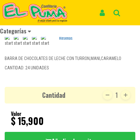
Inicio
Productos
CHOCOLATINA POWER*24und
CHOCOLATINA POWER*24und
Iniciar Sesión
Buscar
REF: CHOCOLATE 613
Categorías
Reseñas
BARRA DE CHOCOLATES DE LECHE CON TURRON,MANI,CARAMELO
CANTIDAD: 24 UNIDADES
Cantidad
1
Valor
$ 15,900