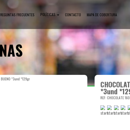
POLÍTICAS
PREGUNTAS FRECUENTES
CONTACTO
MAPA DE COBERTURA
INAS
 BUENO *3und *129gr
CHOCOLAT
*3und *12
REF: CHOCOLATE 160