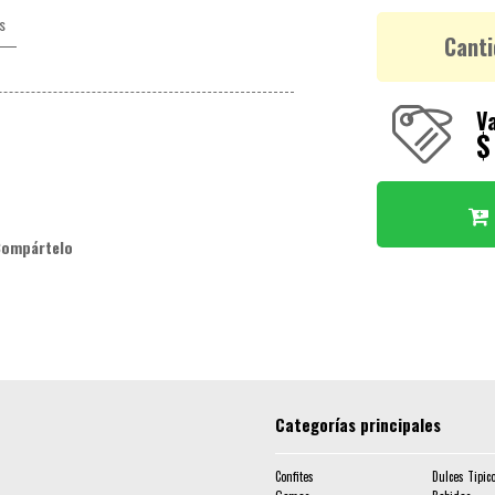
s
Canti
Va
$
Compártelo
Categorías principales
Confites
Dulces Tipic