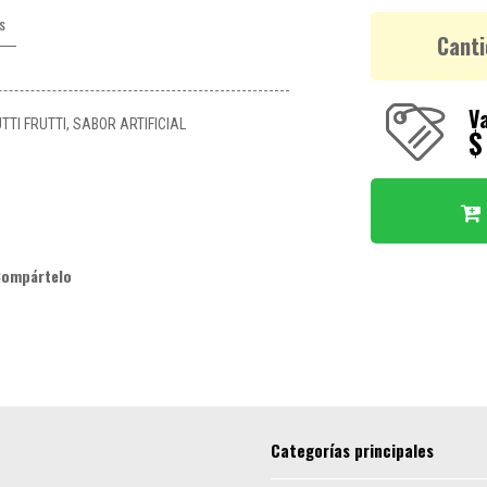
s
Canti
Va
TI FRUTTI, SABOR ARTIFICIAL
$
Compártelo
Categorías principales