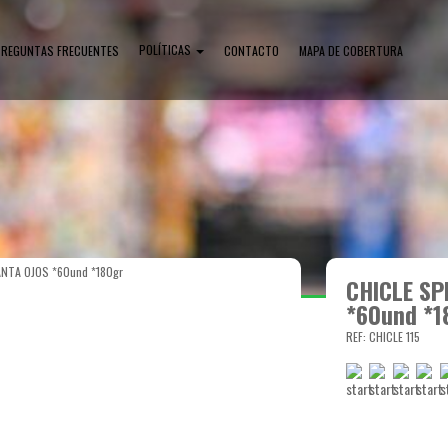
POLÍTICAS
PREGUNTAS FRECUENTES
CONTACTO
MAPA DE COBERTURA
NTA OJOS *60und *180gr
CHICLE SP
*60und *1
REF: CHICLE 115