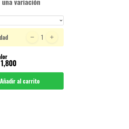
 una variación
dad
1
lor
 1,800
Añadir al carrito