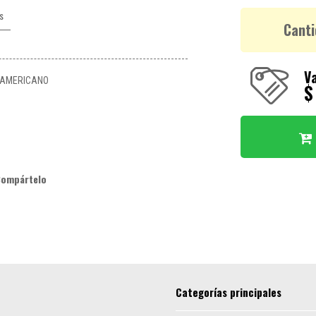
s
Canti
Va
 AMERICANO
$
Compártelo
Categorías principales