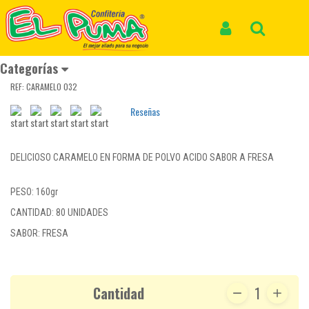
Inicio
Productos
CARAMELO POLVO ACIDO SUPER HIPER ACIDO FRESA *80und *160gr
Iniciar Sesión
Buscar
CARAMELO POLVO ACIDO SUPER HIPER
ACIDO FRESA *80und *160gr
Categorías
REF: CARAMELO 032
Reseñas
DELICIOSO CARAMELO EN FORMA DE POLVO ACIDO SABOR A FRESA
PESO: 160gr
CANTIDAD: 80 UNIDADES
SABOR: FRESA
Cantidad
1