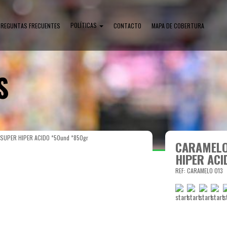
POLÍTICAS
PREGUNTAS FRECUENTES
CONTACTO
MAPA DE COBERTURA
S
SUPER HIPER ACIDO *50und *850gr
CARAMELO
HIPER ACI
REF: CARAMELO 013