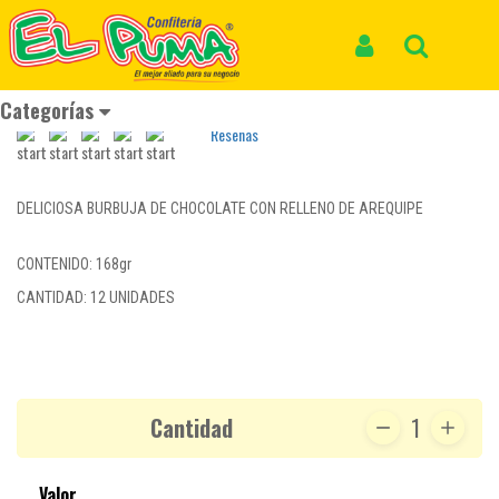
Inicio
Productos
BURBUJAS JET *12und *168gr
BURBUJAS JET *12und *168gr
Iniciar Sesión
Buscar
REF: CHOCOLATE 019
Categorías
Reseñas
DELICIOSA BURBUJA DE CHOCOLATE CON RELLENO DE AREQUIPE
CONTENIDO: 168gr
CANTIDAD: 12 UNIDADES
Cantidad
1
Valor