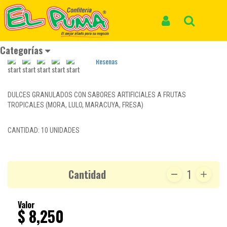
Inicio
Productos
BOTELLITAS POLVO ÁCIDO *10und
BOTELLITAS POLVO ÁCIDO *10und
Iniciar Sesión
Buscar
REF: CARAMELO 108
Categorías
Reseñas
DULCES GRANULADOS CON SABORES ARTIFICIALES A FRUTAS
TROPICALES (MORA, LULO, MARACUYA, FRESA)
CANTIDAD: 10 UNIDADES
Cantidad
1
Valor
$ 8,250