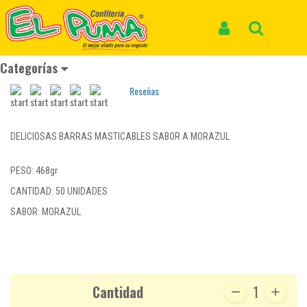
Inicio
Productos
BARRA MASTICABLE ZOMBIE MORAZUL JOJO *50und *468gr
BARRA MASTICABLE ZOMBIE MORAZUL
Iniciar Sesión
Buscar
JOJO *50und *468gr
Categorías
Reseñas
DELICIOSAS BARRAS MASTICABLES SABOR A MORAZUL
PESO: 468gr
CANTIDAD: 50 UNIDADES
SABOR: MORAZUL
Cantidad
1