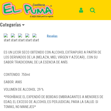
Inicio
Productos
AGUARDIENTE ANTIOQUEÑO SIN AZÚCAR *750ml
AGUARDIENTE ANTIOQUEÑO SIN AZÚCAR
Iniciar Sesión
Buscar
*750ml
Categorías
REF: LICORES 002
Reseñas
ES UN LICOR SECO OBTENIDO CON ALCOHOL EXTRAPURO A PARTIR DE
LOS DERIVADOS DE LA (MELAZA, MIEL VIRGEN Y AZÚCAR) , CON SU
SABOR TRADICIONAL DE LA ESENCIA DE ANÍS.
CONTENIDO: 750ml
SABOR: ANIS
VOLUMEN DE ALCOHOL: 29 %
*PROHÍBASE EL EXPENDIÓ DE BEBIDAS EMBRIAGANTES A MENORES DE
EDAD, EL EXCESO DE ALCOHOL ES PERJUDICIAL PARA LA SALUD. SI
TOMAS, NO MANEJES*