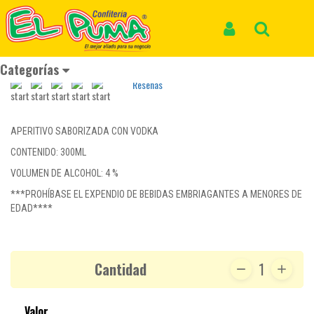
Inicio
Categorías
BEBIDAS
LIKE LIMÓN*300ml
LIKE LIMÓN*300ml
Iniciar Sesión
Buscar
REF: LICORES 133
Categorías
Reseñas
APERITIVO SABORIZADA CON VODKA
CONTENIDO: 300ML
VOLUMEN DE ALCOHOL: 4 %
***PROHÍBASE EL EXPENDIO DE BEBIDAS EMBRIAGANTES A MENORES DE
EDAD****
Cantidad
1
Valor